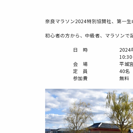
奈良マラソン2024特別協賛社、第一
初心者の方から、中級者、マラソンで
日 時
2024
10:30
会 場
平城宮
定 員
40名
参加費
無料