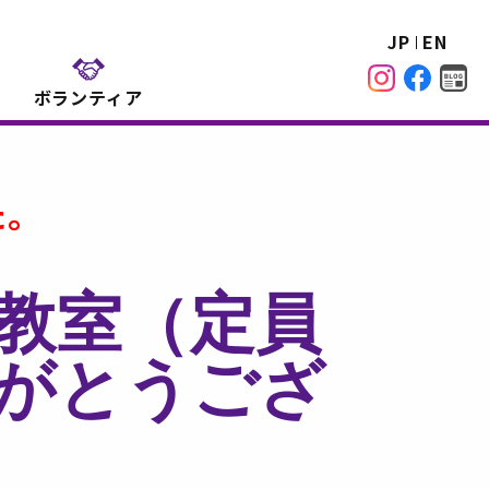
JP
EN
ボランティア
た。
教室（定員
がとうござ