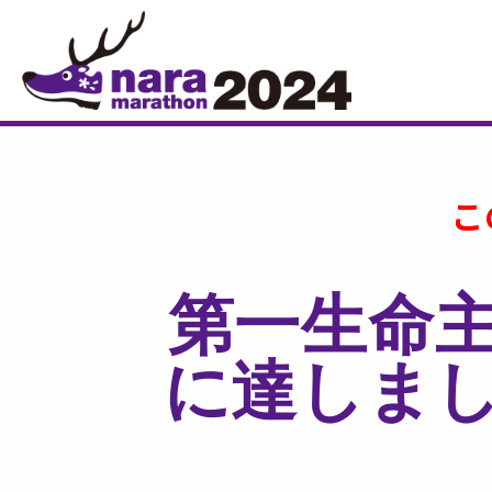
こ
第一生命
に達しま